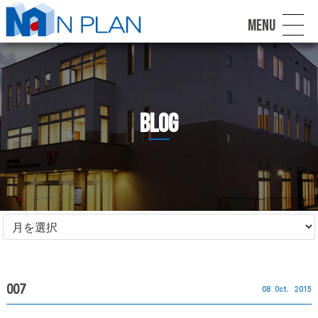
MENU
blog
007
08 Oct. 2015