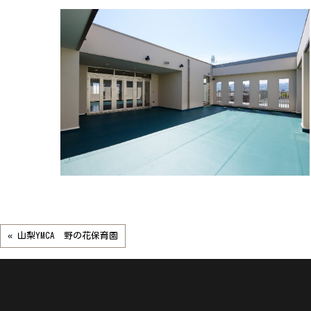
« 山梨YMCA 野の花保育園