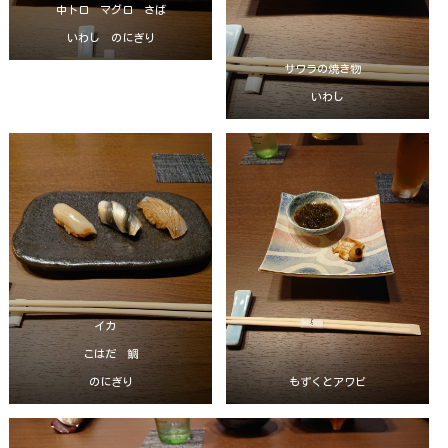
中トロ マグロ さば
いわし のにぎり
サワラの焼き物
いわし
イカ
こはだ 鯛
のにぎり
もずくとアワビ