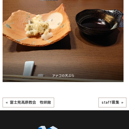
アナゴの天ぷら
« 富士見高原教会 牧師館
staff募集 »