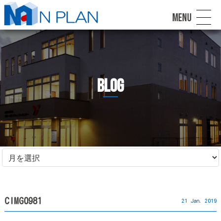
MENU
blog
CIMG0981
21 Jan. 2019