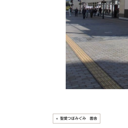
« 聖愛つぼみぐみ 園舎