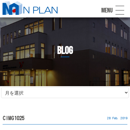
MENU
blog
CIMG1025
28 Feb. 2019